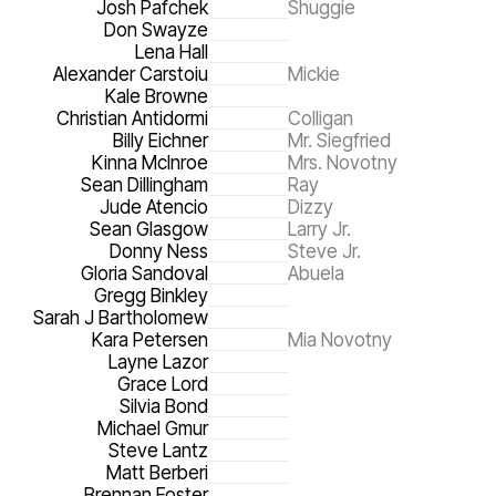
Josh Pafchek
Shuggie
Don Swayze
Lena Hall
Alexander Carstoiu
Mickie
Kale Browne
Christian Antidormi
Colligan
Billy Eichner
Mr. Siegfried
Kinna McInroe
Mrs. Novotny
Sean Dillingham
Ray
Jude Atencio
Dizzy
Sean Glasgow
Larry Jr.
Donny Ness
Steve Jr.
Gloria Sandoval
Abuela
Gregg Binkley
Sarah J Bartholomew
Kara Petersen
Mia Novotny
Layne Lazor
Grace Lord
Silvia Bond
Michael Gmur
Steve Lantz
Matt Berberi
Brennan Foster