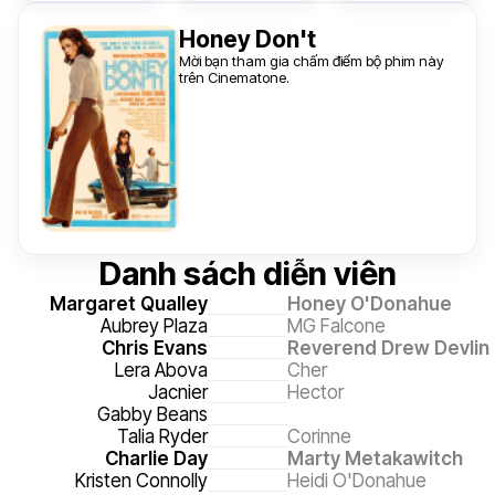
Honey Don't
Mời bạn tham gia chấm điểm bộ phim này
trên Cinematone.
Danh sách diễn viên
Margaret Qualley
Honey O'Donahue
Aubrey Plaza
MG Falcone
Chris Evans
Reverend Drew Devlin
Lera Abova
Cher
Jacnier
Hector
Gabby Beans
Talia Ryder
Corinne
Charlie Day
Marty Metakawitch
Kristen Connolly
Heidi O'Donahue