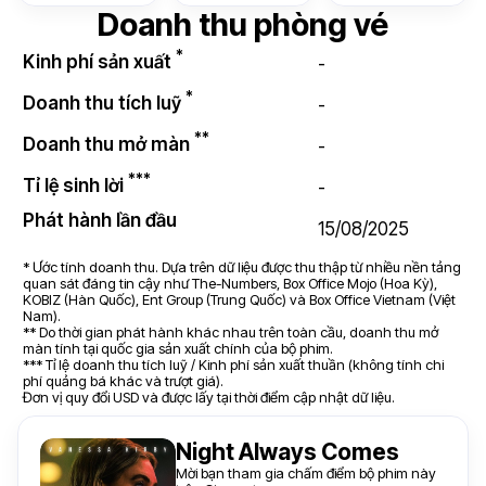
Doanh thu phòng vé
*
Kinh phí sản xuất
-
*
Doanh thu tích luỹ
-
**
Doanh thu mở màn
-
***
Tỉ lệ sinh lời
-
Phát hành lần đầu
15/08/2025
* Ước tính doanh thu. Dựa trên dữ liệu được thu thập từ nhiều nền tảng
quan sát đáng tin cậy như The-Numbers, Box Office Mojo (Hoa Kỳ),
KOBIZ (Hàn Quốc), Ent Group (Trung Quốc) và Box Office Vietnam (Việt
Nam).
** Do thời gian phát hành khác nhau trên toàn cầu, doanh thu mở
màn tính tại quốc gia sản xuất chính của bộ phim.
*** Tỉ lệ doanh thu tích luỹ / Kinh phí sản xuất thuần (không tính chi
phí quảng bá khác và trượt giá).
Đơn vị quy đổi USD và được lấy tại thời điểm cập nhật dữ liệu.
Night Always Comes
Mời bạn tham gia chấm điểm bộ phim này