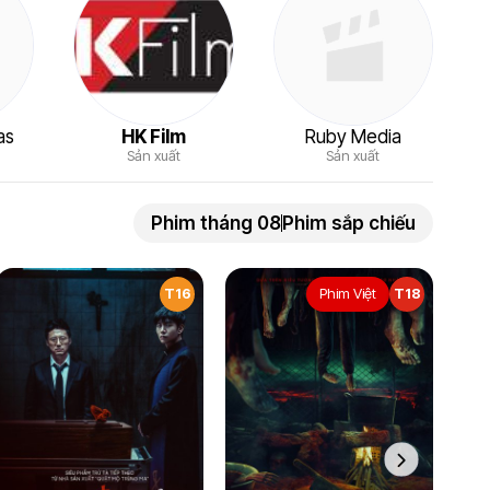
as
HK Film
Ruby Media
Sản xuất
Sản xuất
Phim tháng 08
Phim sắp chiếu
T16
Phim Việt
T18