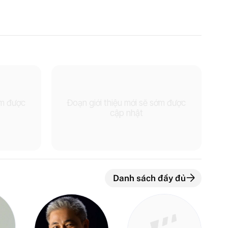
ớm được
Đoạn giới thiệu mới sẽ sớm được
cập nhật
Danh sách đầy đủ