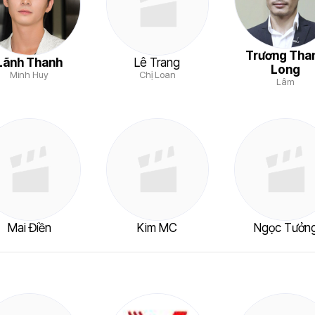
Trương Tha
Lãnh Thanh
Lê Trang
Long
Minh Huy
Chị Loan
Lâm
Mai Điền
Kim MC
Ngọc Tưởn