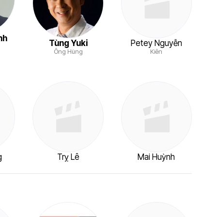
nh
Tùng Yuki
Petey Nguyễn
Ông Hùng
Kiên
g
Trỵ Lê
Mai Huỳnh