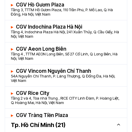
CGV Hồ Gươm Plaza
Tầng 3, TTTM Hồ Gươm Plaza, 110 Trần Phú, P. Mỗ Lao, Q. Hà
Đông, Hà Nội, Việt Nam
CGV Indochina Plaza Hà Nội
Tầng 4, Indochina Plaza Hà Nội, 241 Xuân Thủy, Q. Cầu Giấy, Hà
Nội, Việt Nam
CGV Aeon Long Biên
Tầng 4 , TTTM AEON Long Biên, Số 27 Cổ Linh, Q. Long Biên, Hà
Nội, Việt Nam
CGV Vincom Nguyễn Chí Thanh
54A Nguyễn Chí Thanh, P. Láng Thượng, Q. Đống Đa, Hà Nội,
Việt Nam
CGV Rice City
Tầng 2 và 4, Tòa nhà Trung , RICE CITY Linh Đàm, P. Hoàng Liệt,
Q. Hoàng Mai, Hà Nội, Việt Nam
CGV Tràng Tiền Plaza
Tràng Tiền Plaza, 24 Hai Bà Trưng, Q. Hoàn Kiếm, Hà Nội, Việt
Tp. Hồ Chí Minh (21)
Nam