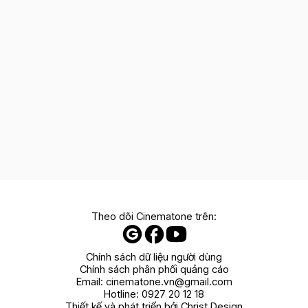
Theo dõi Cinematone trên:
Chính sách dữ liệu người dùng
Chính sách phân phối quảng cáo
Email:
cinematone.vn@gmail.com
Hotline:
0927 20 12 18
Thiết kế và phát triển bởi Christ Design