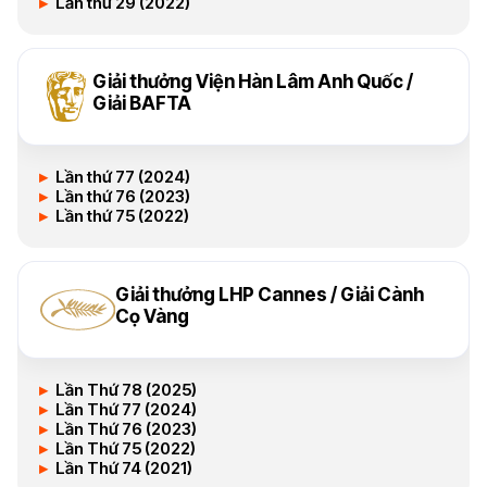
Lần thứ 29 (2022)
Giải thưởng Viện Hàn Lâm Anh Quốc /
Giải BAFTA
Lần thứ 77 (2024)
Lần thứ 76 (2023)
Lần thứ 75 (2022)
Giải thưởng LHP Cannes / Giải Cành
Cọ Vàng
Lần Thứ 78 (2025)
Lần Thứ 77 (2024)
Lần Thứ 76 (2023)
Lần Thứ 75 (2022)
Lần Thứ 74 (2021)