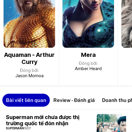
4
(2017)
02 Tháng
06, 2017
Justice
League
5
(2017)
17 Tháng 11,
2017
Đế vương
Aquaman - Arthur
Mera
Atlantis
6
Curry
Đóng bởi:
13 Tháng
Amber Heard
12, 2018
Đóng bởi:
Jason Momoa
Shazam
7
05 Tháng
04, 2019
Cuộc Lột
Bài viết liên quan
Review - Đánh giá
Doanh thu p
Xác Huy
Hoàng
của
Superman mới chưa được thị
8
Harley
trường quốc tế đón nhận
Quinn
SUPERMAN
18/07