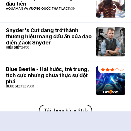
đầu tiên
AQUAMAN VÀ VƯƠNG QUỐC THẤT LẠC
11/09
Snyder's Cut đang trở thành
thương hiệu mang dấu ấn của đạo
diễn Zack Snyder
HIỂU BIẾT
24/08
Blue Beetle - Hài hước, trẻ trung,
tích cực nhưng chưa thực sự đột
phá
BLUE BEETLE
21/08
Tải thêm bài viết