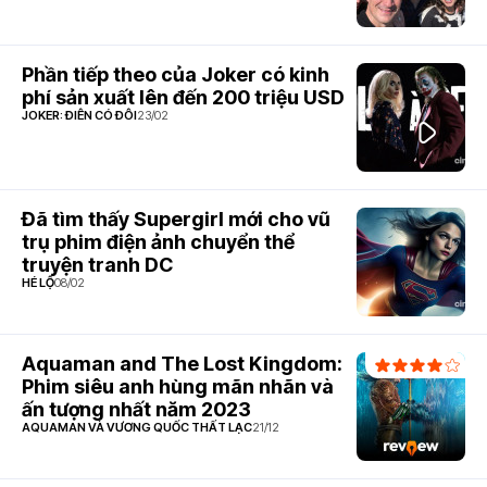
6.9
Phần tiếp theo của Joker có kinh
phí sản xuất lên đến 200 triệu USD
JOKER: ĐIÊN CÓ ĐÔI
23/02
6.9
Đã tìm thấy Supergirl mới cho vũ
trụ phim điện ảnh chuyển thể
truyện tranh DC
HÉ LỘ
08/02
7.6
Aquaman and The Lost Kingdom:
Phim siêu anh hùng mãn nhãn và
ấn tượng nhất năm 2023
AQUAMAN VÀ VƯƠNG QUỐC THẤT LẠC
21/12