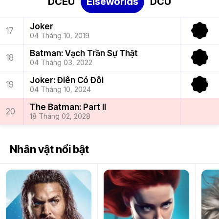
DCEU
Elseworlds
DCU
Man of
Joker
17
Steel
04 Tháng 10, 2019
1
(2013)
Batman: Vạch Trần Sự Thật
14 Tháng
18
06, 2013
04 Tháng 03, 2022
Batman v
Joker: Điên Có Đôi
19
Superman:
04 Tháng 10, 2024
Dawn of
2
Justice
The Batman: Part II
20
(2016)
18 Tháng 02, 2028
25 Tháng
03, 2016
Nhân vật nổi bật
Suicide
Squad
3
(2016)
05 Tháng
08, 2016
Wonder
Woman