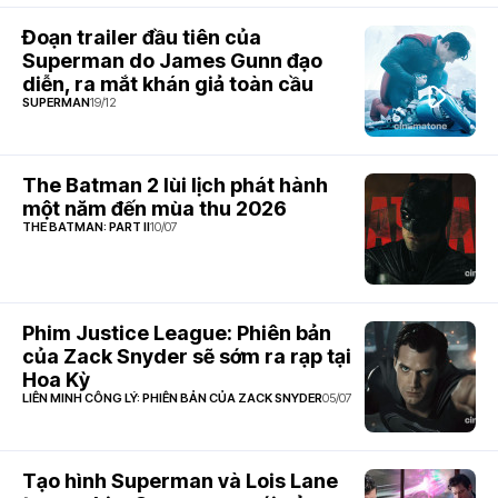
10, 2022
Đoạn trailer đầu tiên của
Shazam!
Superman do James Gunn đạo
5.2
Cơn
Thịnh Nộ
diễn, ra mắt khán giả toàn cầu
13
Của Các
SUPERMAN
19/12
Vị Thần
17 Tháng
03, 2023
The Batman 2 lùi lịch phát hành
The
một năm đến mùa thu 2026
Flash
THE BATMAN: PART II
10/07
14
16 Tháng
7.3
06, 2023
Blue
Beetle
15
Phim Justice League: Phiên bản
18 Tháng
của Zack Snyder sẽ sớm ra rạp tại
08, 2023
Hoa Kỳ
Aquaman
LIÊN MINH CÔNG LÝ: PHIÊN BẢN CỦA ZACK SNYDER
05/07
và Vương
7.3
Quốc
16
Thất Lạc
Tạo hình Superman và Lois Lane
20 Tháng