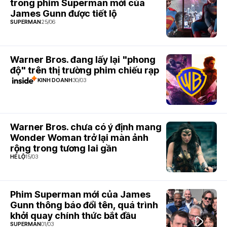
12, 2023
trong phim Superman mới của
James Gunn được tiết lộ
SUPERMAN
25/06
7.4
Warner Bros. đang lấy lại "phong
độ" trên thị trường phim chiếu rạp
KINH DOANH
30/03
5.3
Warner Bros. chưa có ý định mang
Wonder Woman trở lại màn ảnh
rộng trong tương lai gần
HÉ LỘ
15/03
6.1
Phim Superman mới của James
Gunn thông báo đổi tên, quá trình
khởi quay chính thức bắt đầu
SUPERMAN
01/03