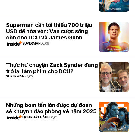
07 Tháng
02, 2020
Nữ thần
chiến
Superman cần tối thiểu 700 triệu
9
binh 1984
USD để hòa vốn: Ván cược sống
18 Tháng
còn cho DCU và James Gunn
12, 2020
SUPERMAN
06/06
Liên Minh
Công Lý:
Phiên bản
Thực hư chuyện Zack Synder đang
10
của Zack
trở lại làm phim cho DCU?
Snyder
SUPERMAN
27/02
18 Tháng
8.1
03, 2021
Đặc Vụ
Cảm Tử
11
19 Tháng 11,
Những bom tấn lớn được dự đoán
7
2021
sẽ khuynh đảo phòng vé năm 2025
LỊCH PHÁT HÀNH
04/01
Black
Adam
12
21 Tháng