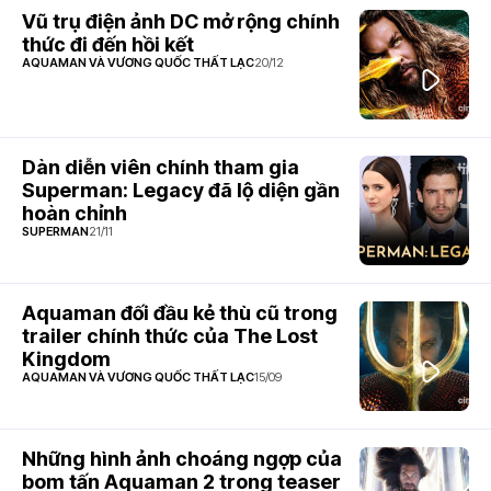
Vũ trụ điện ảnh DC mở rộng chính
thức đi đến hồi kết
AQUAMAN VÀ VƯƠNG QUỐC THẤT LẠC
20/12
Dàn diễn viên chính tham gia
Superman: Legacy đã lộ diện gần
hoàn chỉnh
SUPERMAN
21/11
Aquaman đối đầu kẻ thù cũ trong
trailer chính thức của The Lost
Kingdom
AQUAMAN VÀ VƯƠNG QUỐC THẤT LẠC
15/09
Những hình ảnh choáng ngợp của
bom tấn Aquaman 2 trong teaser