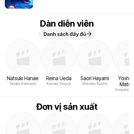
Dàn diễn viên
Danh sách đầy đủ
Natsuki Hanae
Reina Ueda
Saori Hayami
Yoshit
Tanjiro Kamado
Kanao Tsuyuri
Shinobu Kocho
Matsu
Inosuke Ha
Đơn vị sản xuất