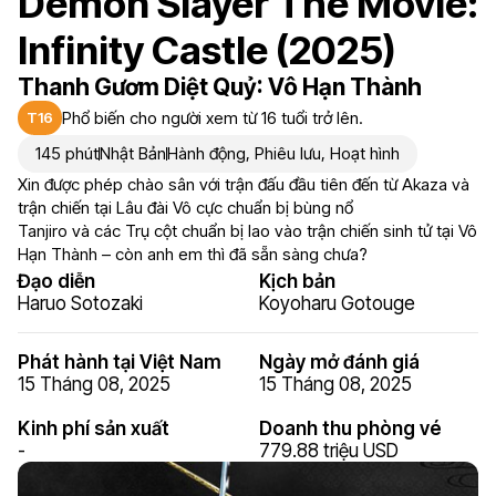
Demon Slayer The Movie:
Infinity Castle (2025)
Thanh Gươm Diệt Quỷ: Vô Hạn Thành
Phổ biến cho người xem từ 16 tuổi trở lên.
T16
145 phút
Nhật Bản
Hành động
,
Phiêu lưu
,
Hoạt hình
Xin được phép chào sân với trận đấu đầu tiên đến từ Akaza và
trận chiến tại Lâu đài Vô cực chuẩn bị bùng nổ
Tanjiro và các Trụ cột chuẩn bị lao vào trận chiến sinh tử tại Vô
Hạn Thành – còn anh em thì đã sẵn sàng chưa?
Đạo diễn
Kịch bản
Haruo Sotozaki
Koyoharu Gotouge
Phát hành tại Việt Nam
Ngày mở đánh giá
15 Tháng 08, 2025
15 Tháng 08, 2025
Kinh phí sản xuất
Doanh thu phòng vé
-
779.88 triệu USD