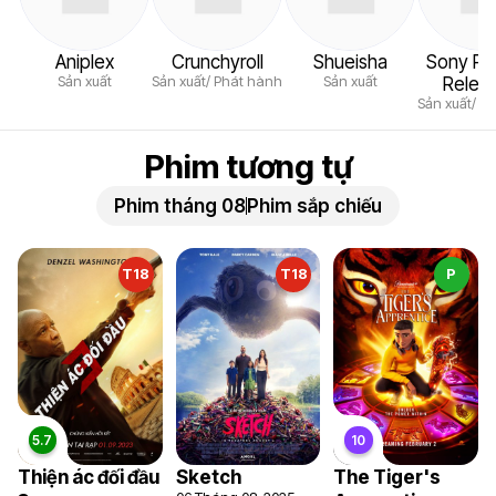
Aniplex
Crunchyroll
Shueisha
Sony Pic
Sản xuất
Sản xuất/ Phát hành
Sản xuất
Releas
Sản xuất/ P
Phim tương tự
Phim tháng 08
Phim sắp chiếu
T18
T18
P
Thiện ác đối đầu
Sketch
The Tiger's