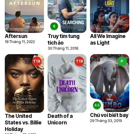
Aftersun
Truy tìm tung
All We Imagine
18 Tháng 11, 2022
tích ảo
as Light
30 Tháng 11, 2018
T18
T18
P
Chú voi biết bay
The United
Death of a
29 Tháng 03, 2019
States vs. Billie
Unicorn
Holiday