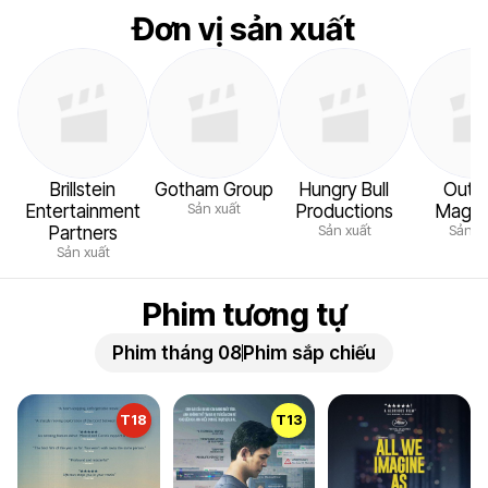
Đơn vị sản xuất
Brillstein
Gotham Group
Hungry Bull
Outs
Sản xuất
Entertainment
Productions
Magaz
Sản xuất
Sản x
Partners
Sản xuất
Phim tương tự
Phim tháng 08
Phim sắp chiếu
T18
T13