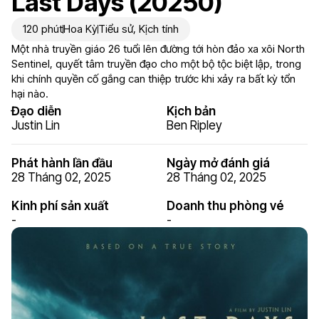
Last Days (20250)
120 phút
Hoa Kỳ
Tiểu sử
,
Kịch tính
Một nhà truyền giáo 26 tuổi lên đường tới hòn đảo xa xôi North
Sentinel, quyết tâm truyền đạo cho một bộ tộc biệt lập, trong
khi chính quyền cố gắng can thiệp trước khi xảy ra bất kỳ tổn
hại nào.
Đạo diễn
Kịch bản
Justin Lin
Ben Ripley
Phát hành lần đầu
Ngày mở đánh giá
28 Tháng 02, 2025
28 Tháng 02, 2025
Kinh phí sản xuất
Doanh thu phòng vé
-
-