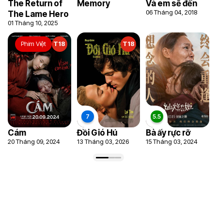
The Return of
Memory
Và em sẽ đến
06 Tháng 04, 2018
The Lame Hero
01 Tháng 10, 2025
Phim Việt
T18
T18
Cám
Đồi Gió Hú
Bà ấy rực rỡ
20 Tháng 09, 2024
13 Tháng 03, 2026
15 Tháng 03, 2024