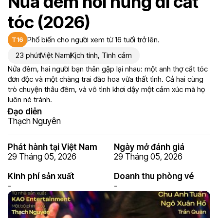
Nửa đêm nổi hứng đi cắt
tóc (2026)
Phổ biến cho người xem từ 16 tuổi trở lên.
T16
23 phút
Việt Nam
Kịch tính
,
Tình cảm
Nửa đêm, hai người bạn thân gặp lại nhau: một anh thợ cắt tóc
đơn độc và một chàng trai đào hoa vừa thất tình. Cả hai cùng
trò chuyện thâu đêm, và vô tình khơi dậy một cảm xúc mà họ
luôn né tránh.
Đạo diễn
Thạch Nguyên
Phát hành tại Việt Nam
Ngày mở đánh giá
29 Tháng 05, 2026
29 Tháng 05, 2026
Kinh phí sản xuất
Doanh thu phòng vé
-
-