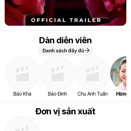
Dàn diễn viên
Danh sách đầy đủ
Bảo Kha
Bảo Đinh
Chu Anh Tuấn
Hồng 
Đơn vị sản xuất