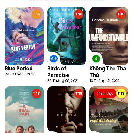
T16
T18
T18
Blue Period
Birds of
Không Thể Tha
29 Tháng 11, 2024
Paradise
Thứ
24 Tháng 09, 2021
10 Tháng 12, 2021
T18
T18
Phim Việt
T13