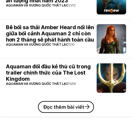
ấn tượng nhất năm 2023
AQUAMAN VÀ VƯƠNG QUỐC THẤT LẠC
21/12
Bê bối sa thải Amber Heard nổi lên
giữa bối cảnh Aquaman 2 chỉ còn
hơn 2 tháng sẽ phát hành toàn cầu
AQUAMAN VÀ VƯƠNG QUỐC THẤT LẠC
11/10
Aquaman đối đầu kẻ thù cũ trong
trailer chính thức của The Lost
Kingdom
AQUAMAN VÀ VƯƠNG QUỐC THẤT LẠC
15/09
Đọc thêm bài viết