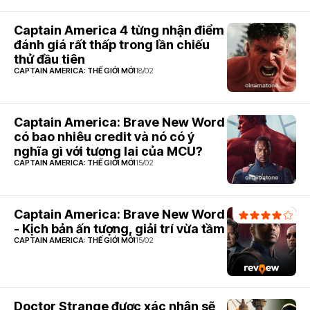
Captain America 4 từng nhận điểm
đánh giá rất thấp trong lần chiếu
thử đầu tiên
CAPTAIN AMERICA: THẾ GIỚI MỚI
18/02
Captain America: Brave New Word
có bao nhiêu credit và nó có ý
nghĩa gì với tương lai của MCU?
CAPTAIN AMERICA: THẾ GIỚI MỚI
15/02
Captain America: Brave New Word
- Kịch bản ấn tượng, giải trí vừa tầm
CAPTAIN AMERICA: THẾ GIỚI MỚI
15/02
Doctor Strange được xác nhận sẽ