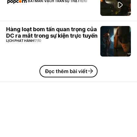
BATMAN: VẠCH TRẦN SỰ THẬT
18/10
Hàng loạt bom tấn quan trọng của
DC ra mắt trong sự kiện trực tuyến
LỊCH PHÁT HÀNH
17/10
Đọc thêm bài viết