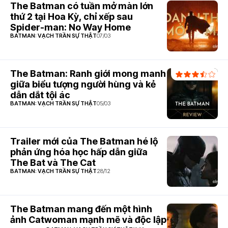
The Batman có tuần mở màn lớn
thứ 2 tại Hoa Kỳ, chỉ xếp sau
Spider-man: No Way Home
BATMAN: VẠCH TRẦN SỰ THẬT
07/03
The Batman: Ranh giới mong manh
giữa biểu tượng người hùng và kẻ
dẫn dắt tội ác
BATMAN: VẠCH TRẦN SỰ THẬT
05/03
Trailer mới của The Batman hé lộ
phản ứng hóa học hấp dẫn giữa
The Bat và The Cat
BATMAN: VẠCH TRẦN SỰ THẬT
28/12
The Batman mang đến một hình
ảnh Catwoman mạnh mẽ và độc lập