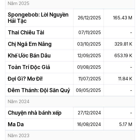
Năm 2025
Spongebob: Lời Nguyền
26/12/2025
165.43 M
Hải Tặc
Thai Chiêu Tài
07/11/2025
-
Chị Ngã Em Nâng
03/10/2025
329.81 K
Khế Ước Bán Dâu
12/09/2025
653.19 K
Toàn Trí Độc Giả
01/08/2025
-
Đợi Gì? Mơ Đi!
11/07/2025
11.84 K
Đêm Thánh: Đội Săn Quỷ
09/05/2025
-
Năm 2024
Chuyện nhà bánh xếp
27/12/2024
-
Ma Da
16/08/2024
5.17 M
Năm 2023