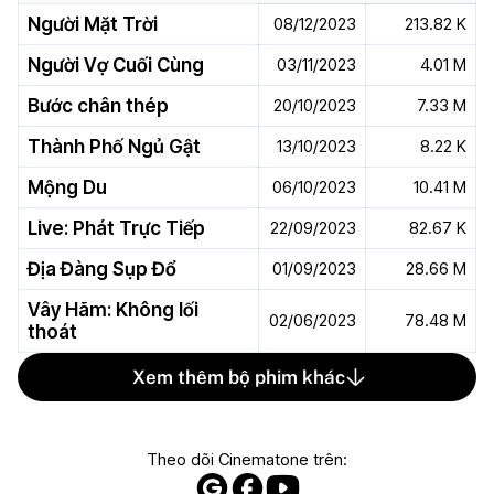
Người Mặt Trời
08/12/2023
213.82 K
Người Vợ Cuối Cùng
03/11/2023
4.01 M
Bước chân thép
20/10/2023
7.33 M
Thành Phố Ngủ Gật
13/10/2023
8.22 K
Mộng Du
06/10/2023
10.41 M
Live: Phát Trực Tiếp
22/09/2023
82.67 K
Địa Đàng Sụp Đổ
01/09/2023
28.66 M
Vây Hãm: Không lối
02/06/2023
78.48 M
thoát
Xem thêm bộ phim khác
Theo dõi Cinematone trên: