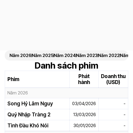
Năm 2026
Năm 2025
Năm 2024
Năm 2023
Năm 2022
Năm 2
Danh sách phim
Phát
Doanh thu
Phim
hành
(USD)
Năm 2026
Song Hỷ Lâm Nguy
03/04/2026
-
Quỷ Nhập Tràng 2
13/03/2026
-
Tình Đầu Khó Nói
30/01/2026
-