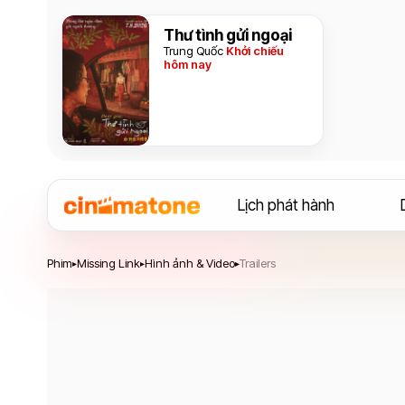
Thư tình gửi ngoại
Trung Quốc
Khởi chiếu
hôm nay
Lịch phát hành
Phim
Missing Link
Hình ảnh & Video
Trailers
▸
▸
▸