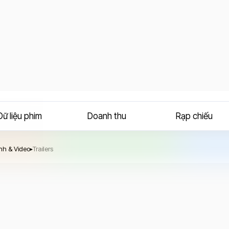
Dữ liệu phim
Doanh thu
Rạp chiếu
nh & Video
Trailers
▸