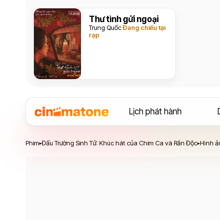
Thư tình gửi ngoại
Trung Quốc
Đang chiếu tại
rạp
Lịch phát hành
Phim
Đấu Trường Sinh Tử: Khúc hát của Chim Ca và Rắn Độc
Hình ả
▸
▸