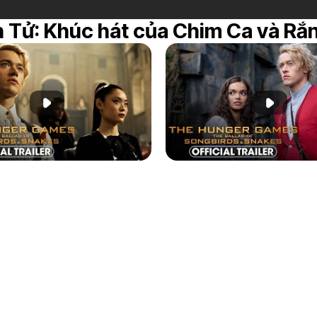
 Tử: Khúc hát của Chim Ca và Rắ
Phát đoạn giới thiệu
Phát đoạ