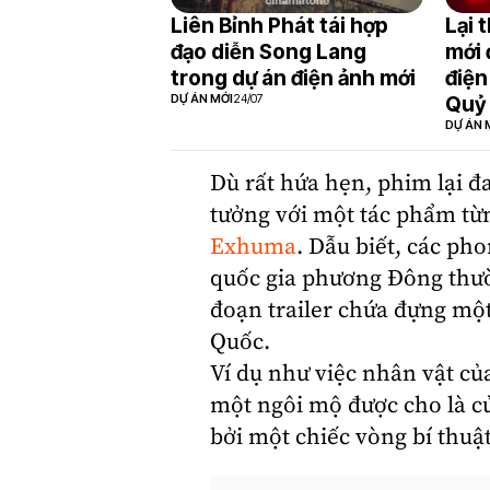
Liên Bỉnh Phát tái hợp
Lại 
đạo diễn Song Lang
mới 
trong dự án điện ảnh mới
điện
DỰ ÁN MỚI
24/07
Quỷ 
DỰ ÁN 
Dù rất hứa hẹn, phim lại đ
tưởng với một tác phẩm từ
Exhuma
. Dẫu biết, các ph
quốc gia phương Đông thườn
đoạn trailer chứa đựng mộ
Quốc.
Ví dụ như việc nhân vật củ
một ngôi mộ được cho là c
bởi một chiếc vòng bí thuật