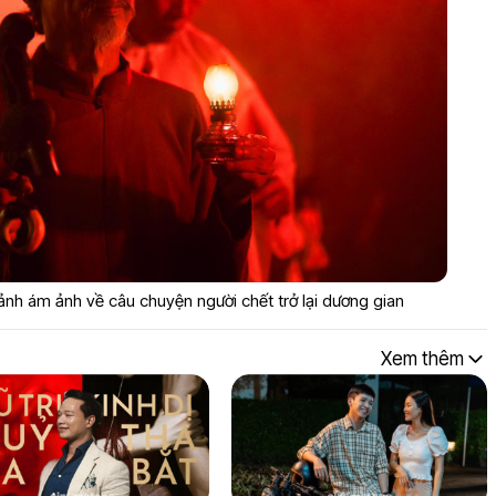
nh ám ảnh về câu chuyện người chết trở lại dương gian
Xem thêm