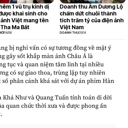
thêm 1 vũ trụ kinh dị
Doanh thu Âm Dương Lộ
được khai sinh cho
chấm dứt chuỗi thành
 ảnh Việt mang tên
tích trăm tỷ của điện ảnh
Tha Ma Bắt
Việt Nam
MỚI
14/06
DOANH THU
01/04
ang bị nghi vấn có sự tương đồng về mặt ý
ng gây sốt khắp màn ảnh Châu Á là
ong tục và quan niệm tâm linh tại nhiều
g có sự giao thoa, trùng lặp tuy nhiên
t số phân cảnh khá sát với dự án phim Hàn
a Khả Như và Quang Tuấn tính toán di dời
ủa quan chức thời xưa và được phong ấn
.