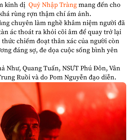
im
kinh dị
Quỷ Nhập Tràng
mang đến cho
khá rùng rợn thậm chí ám ảnh.
 làng chuyên làm nghề khâm niệm người đã
àn ác thoát ra khỏi cõi âm để quay trở lại
 thức chiếm đoạt thân xác của người còn
ương đáng sợ, đe dọa cuộc sống bình yên
hả Như
,
Quang Tuấn
, NSƯT
Phú Đôn
,
Vân
Trung Ruồi
và do
Pom Nguyễn
đạo diễn.