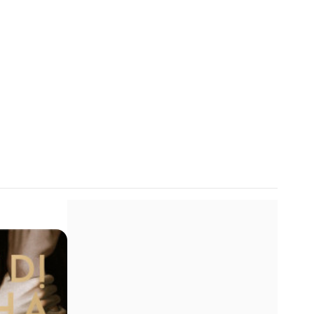
trung ruoi
pom nguyen
trong nuoc