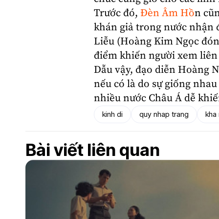
Trước đó,
Đèn Âm Hồ
n cũn
khán giả
trong nước
nhận đ
Liễu (Hoàng Kim Ngọc đóng
điểm khiến người xem liê
Dẫu vậy, đạo diễn Hoàng 
nếu có là do sự giống nhau
nhiều nước Châu Á dễ khiến
kinh di
quy nhap trang
kha
Bài viết liên quan