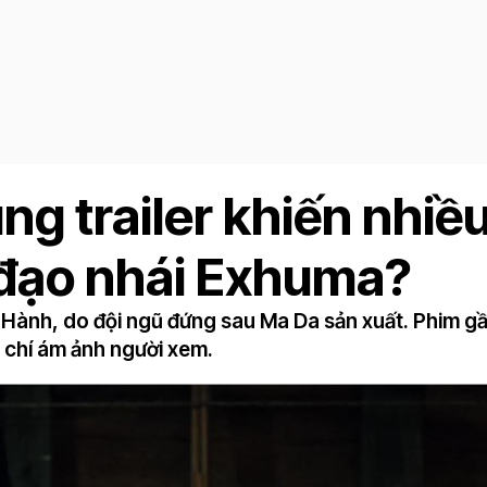
g trailer khiến nhiề
 đạo nhái Exhuma?
 Hành, do đội ngũ đứng sau Ma Da sản xuất. Phim gầ
m chí ám ảnh người xem.