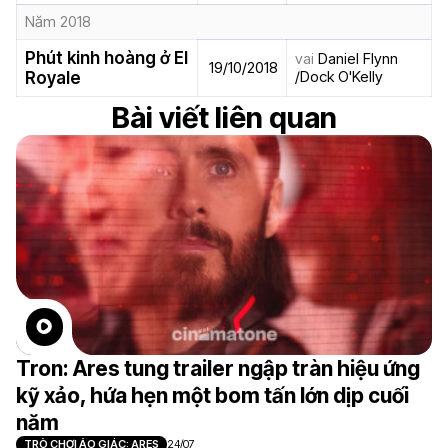
Năm 2018
Phút kinh hoàng ở El
vai
Daniel Flynn
19/10/2018
/Dock O'Kelly
Royale
Bài viết liên quan
Tron: Ares tung trailer ngập tràn hiệu ứng
kỹ xảo, hứa hẹn một bom tấn lớn dịp cuối
năm
TRÒ CHƠI ẢO GIÁC: ARES
24/07