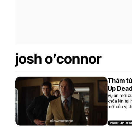
josh o’connor
Thám tử 
Up Dea
Vụ án mới đ
khóa kín tại
mới của vị t
WAKE UP DEA