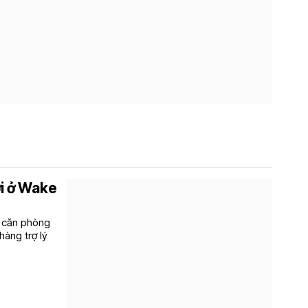
ới ở Wake
: căn phòng
hàng trợ lý