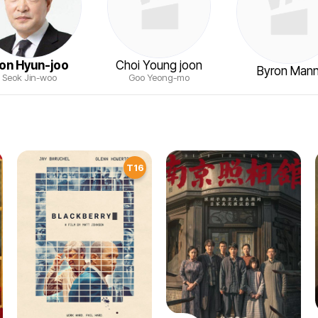
on Hyun-joo
Choi Young joon
Byron Man
Seok Jin-woo
Goo Yeong-mo
T16