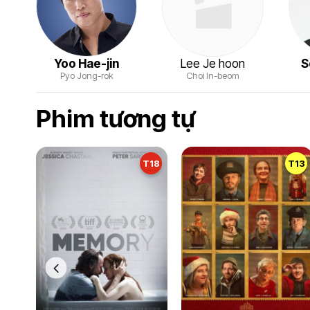
Yoo Hae-jin
Lee Je hoon
S
Pyo Jong-rok
Choi In-beom
Phim tương tự
T18
T13