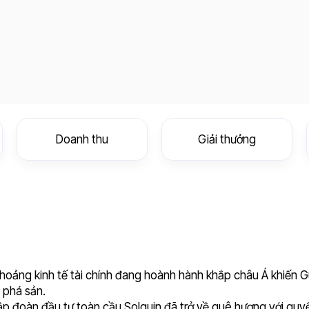
Doanh thu
Giải thưởng
hoảng kinh tế tài chính đang hoành hành khắp châu Á khiến 
ề phá sản.
tập đoàn đầu tư toàn cầu Solquin đã trở về quê hương với quy