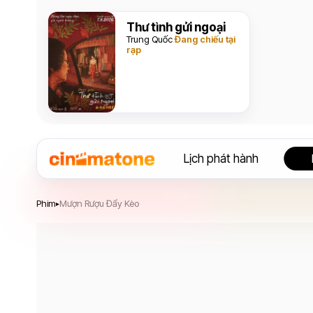
Thư tình gửi ngoại
Trung Quốc
Đang chiếu tại
rạp
Lịch phát hành
Mượn Rượu Đẩy Kèo
Phim
Mượn Rượu Đẩy Kèo
▸