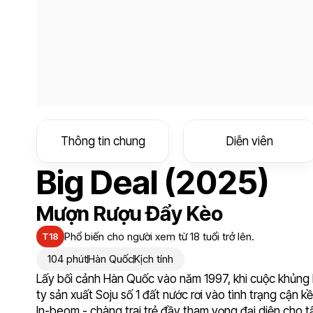
Thông tin chung
Diễn viên
Big Deal (2025)
Mượn Rượu Đẩy Kèo
Phổ biến cho người xem từ 18 tuổi trở lên.
T18
104 phút
Hàn Quốc
Kịch tính
Lấy bối cảnh Hàn Quốc vào năm 1997, khi cuộc khủng 
ty sản xuất Soju số 1 đất nước rơi vào tình trạng cận k
In-beom - chàng trai trẻ đầy tham vọng đại diện cho 