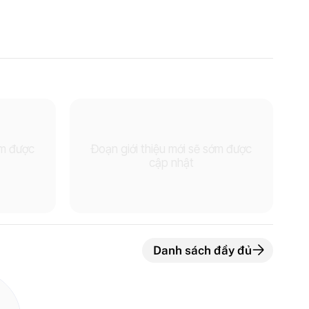
ớm được
Đoạn giới thiệu mới sẽ sớm được
cập nhật
Danh sách đầy đủ