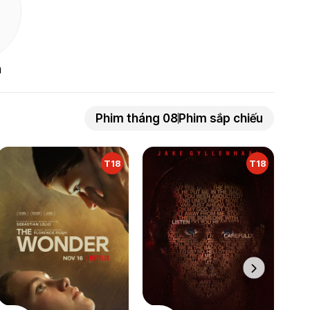
n
Phim tháng 08
Phim sắp chiếu
T18
T18