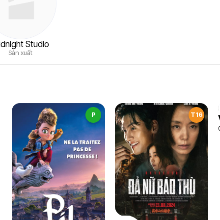
dnight Studio
Sản xuất
P
T16