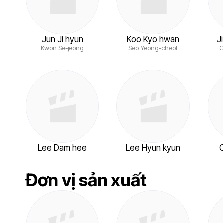
Jun Ji hyun
Koo Kyo hwan
J
Kwon Se-jeong
Seo Yeong-cheol
C
Lee Dam hee
Lee Hyun kyun
C
Đơn vị sản xuất