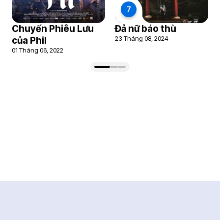
7
Chuyến Phiêu Lưu
Đả nữ báo thù
23 Tháng 08, 2024
của Phil
01 Tháng 06, 2022
Bài viết điện ảnh