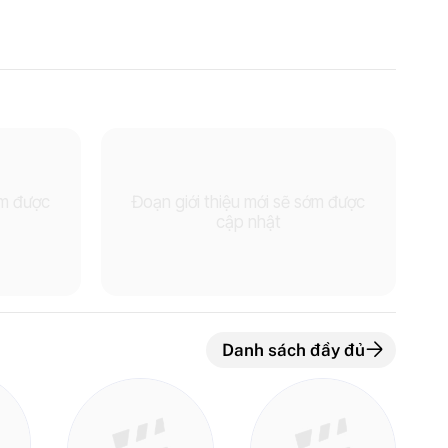
ớm được
Đoạn giới thiệu mới sẽ sớm được
cập nhật
Danh sách đầy đủ