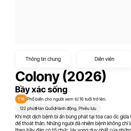
Thông tin chung
Diễn viên
Colony (2026)
Bầy xác sống
Phổ biến cho người xem từ 16 tuổi trở lên.
T16
122 phút
Hàn Quốc
Hành động
,
Phiêu lưu
Khi một dịch bệnh bí ẩn bùng phát tại tòa cao ốc giữa
để thoát thân. Những người đã nhiễm bệnh không chỉ 
theo bầy đàn có tổ chức. Hy vọng duy nhất của nhữn