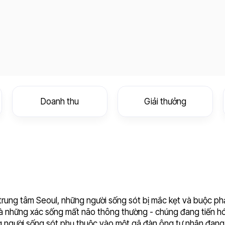
Doanh thu
Giải thưởng
 trung tâm Seoul, những người sống sót bị mắc kẹt và buộc ph
là những xác sống mất não thông thường - chúng đang tiến h
g người sống sót phụ thuộc vào một gã đàn ông tự nhận đan