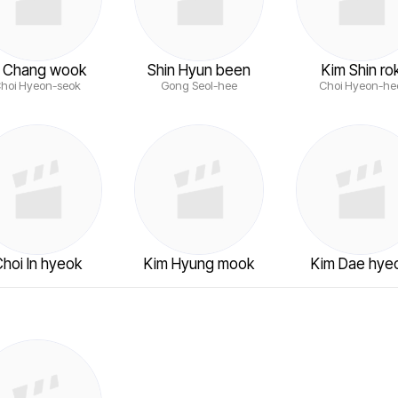
i Chang wook
Shin Hyun been
Kim Shin ro
hoi Hyeon-seok
Gong Seol-hee
Choi Hyeon-he
hoi In hyeok
Kim Hyung mook
Kim Dae hye