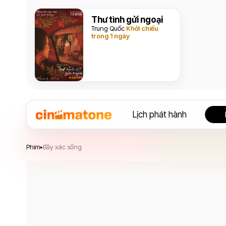
Thư tình gửi ngoại
Trung Quốc
Khởi chiếu
trong 1 ngày
Lịch phát hành
Bầy xác sống
Phim
Bầy xác sống
▸