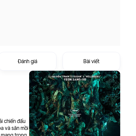
Đánh giá
Bài viết
ải chiến đấu
óa và săn mồi
g mang trong