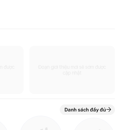
ớm được
Đoạn giới thiệu mới sẽ sớm được
cập nhật
Danh sách đầy đủ