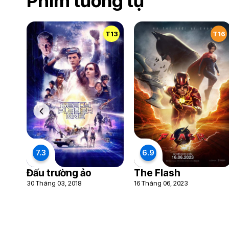
Phim tương tự
T13
T16
7.3
6.9
Đấu trường ảo
The Flash
30 Tháng 03, 2018
16 Tháng 06, 2023