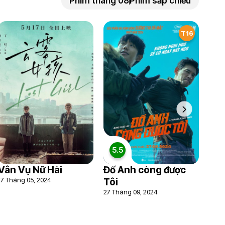
Phim tháng 08
Phim sắp chiếu
T16
5.5
Vân Vụ Nữ Hài
Đố Anh còng được
17 Tháng 05, 2024
Tôi
27 Tháng 09, 2024