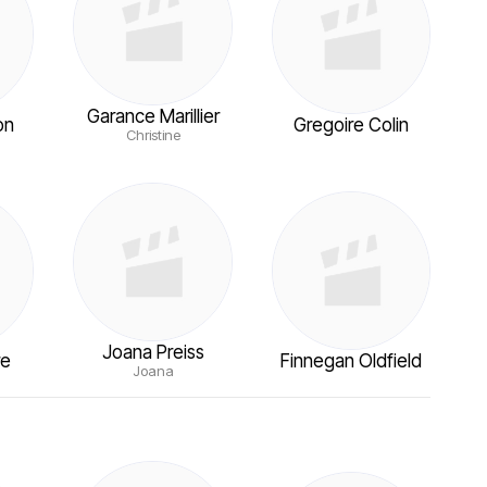
Garance Marillier
on
Gregoire Colin
Christine
Joana Preiss
re
Finnegan Oldfield
Joana