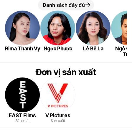
Danh sách đầy đủ
Rima Thanh Vy
Ngọc Phước
Lê Bê La
Ngô Q
Tuấ
Đơn vị sản xuất
EAST Films
V Pictures
Sản xuất
Sản xuất