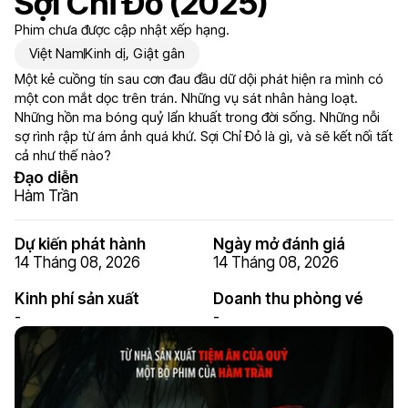
Sợi Chỉ Đỏ (2025)
Phim chưa được cập nhật xếp hạng.
Việt Nam
Kinh dị
,
Giật gân
Một kẻ cuồng tín sau cơn đau đầu dữ dội phát hiện ra mình có
một con mắt dọc trên trán. Những vụ sát nhân hàng loạt.
Những hồn ma bóng quỷ lẩn khuất trong đời sống. Những nỗi
sợ rình rập từ ám ảnh quá khứ. Sợi Chỉ Đỏ là gì, và sẽ kết nối tất
cả như thế nào?
Đạo diễn
Hàm Trần
Dự kiến phát hành
Ngày mở đánh giá
14 Tháng 08, 2026
14 Tháng 08, 2026
Kinh phí sản xuất
Doanh thu phòng vé
-
-