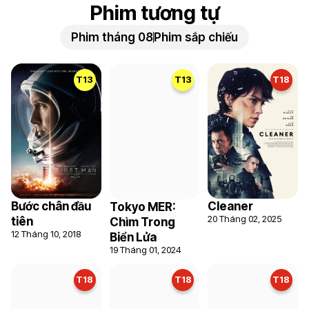
Phim tương tự
Phim tháng 08
Phim sắp chiếu
T13
T13
T18
Bước chân đầu
Tokyo MER:
Cleaner
20 Tháng 02, 2025
tiên
Chìm Trong
12 Tháng 10, 2018
Biển Lửa
19 Tháng 01, 2024
T18
T18
T18