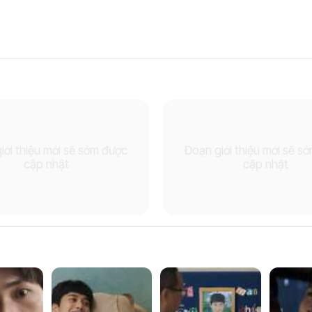
iới thiệu mới sẽ sớm được
Đoạn giới thiệu mới sẽ s
cập nhật
cập nhật