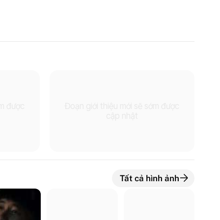
ớm được
Đoạn giới thiệu mới sẽ sớm được
cập nhật
Tất cả hình ảnh