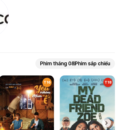
Phim tháng 08
Phim sắp chiếu
T16
T18