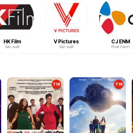
HK Film
V Pictures
CJ ENM
Sản xuất
Sản xuất
Phát hành
T18
T18