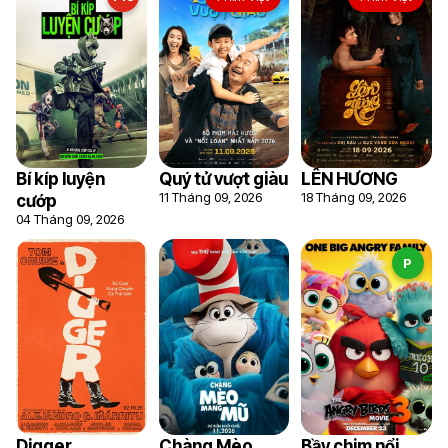
Bí kíp luyện
Quý tử vượt giàu
LÊN HƯƠNG
11 Tháng 09, 2026
18 Tháng 09, 2026
cướp
04 Tháng 09, 2026
P
Digger
Chàng Mèo
Bầy chim nổi