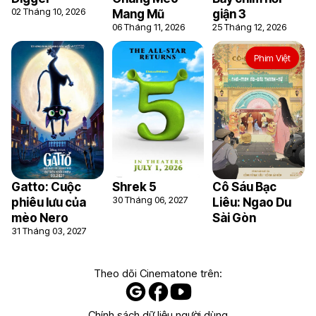
02 Tháng 10, 2026
Mang Mũ
giận 3
06 Tháng 11, 2026
25 Tháng 12, 2026
Phim Việt
Gatto: Cuộc
Shrek 5
Cô Sáu Bạc
30 Tháng 06, 2027
phiêu lưu của
Liêu: Ngao Du
mèo Nero
Sài Gòn
31 Tháng 03, 2027
Theo dõi Cinematone trên:
Chính sách dữ liệu người dùng