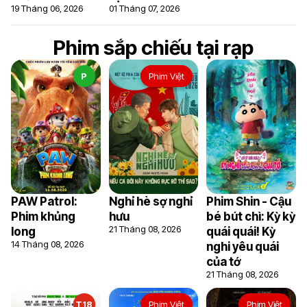
19 Tháng 06, 2026
01 Tháng 07, 2026
Phim sắp chiếu tại rạp
P
Phim Việt
PAW Patrol:
Nghỉ hè sợ nghỉ
Phim Shin - Cậu
Phim khủng
hưu
bé bút chì: Kỳ kỳ
21 Tháng 08, 2026
long
quái quái! Kỳ
14 Tháng 08, 2026
nghi yêu quái
6
5.5
của tớ
21 Tháng 08, 2026
T18
Phim Việt
Phim Việt