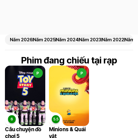
Năm 2026
Năm 2025
Năm 2024
Năm 2023
Năm 2022
Năm 2
Phim đang chiếu tại rạp
P
P
Câu chuyện đồ
Minions & Quái
chơi 5
vật