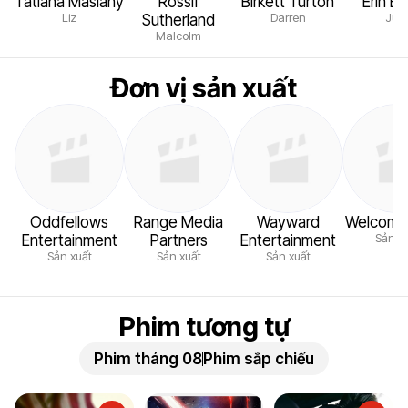
Tatiana Maslany
Rossif
Birkett Turton
Erin B
Liz
Darren
Juli
Sutherland
Malcolm
Đơn vị sản xuất
Oddfellows
Range Media
Wayward
Welcome V
Sản x
Entertainment
Partners
Entertainment
Sản xuất
Sản xuất
Sản xuất
Phim tương tự
Phim tháng 08
Phim sắp chiếu