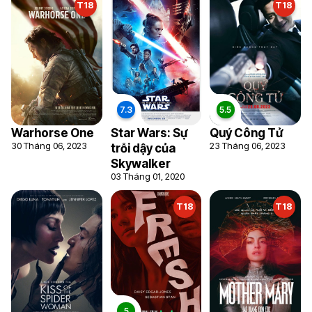
T18
T18
Warhorse One
Star Wars: Sự
Quý Công Tử
30 Tháng 06, 2023
23 Tháng 06, 2023
trỗi dậy của
Skywalker
03 Tháng 01, 2020
T18
T18