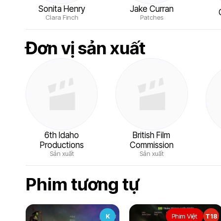
Sonita Henry
Jake Curran
Clara Finch
Patches
Đơn vị sản xuất
6th Idaho
British Film
Productions
Commission
Sản xuất
Sản xuất
Phim tương tự
K
Phim Việt
T18