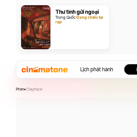
Thư tình gửi ngoại
Trung Quốc
Đang chiếu tại
rạp
Lịch phát hành
Clayface
Phim
Clayface
▸