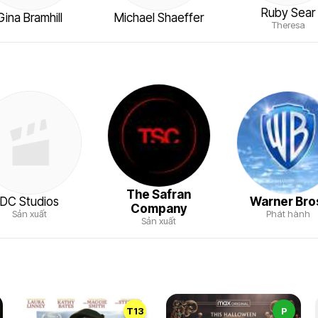
Ruby Sear
Gina Bramhill
Michael Shaeffer
Theresa
The Safran
DC Studios
Warner Bro
Company
Sản xuất
Phát hành
Sản xuất
T13
P