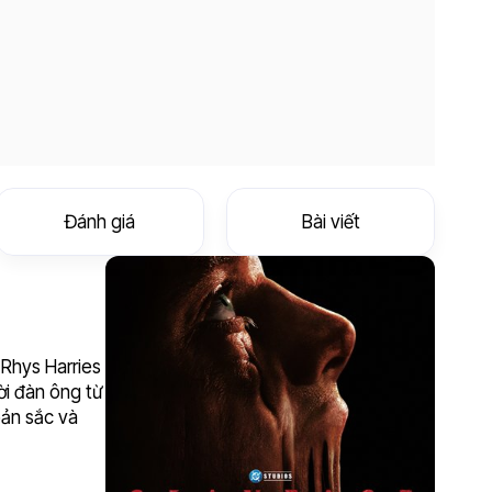
Đánh giá
Bài viết
 Rhys Harries
ời đàn ông từ
bản sắc và