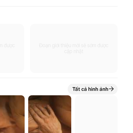
ớm được
Đoạn giới thiệu mới sẽ sớm được
cập nhật
Tất cả hình ảnh