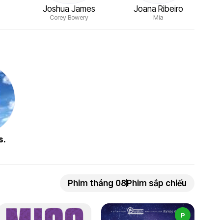
Joshua James
Joana Ribeiro
Corey Bowery
Mia
s.
Phim tháng 08
Phim sắp chiếu
P