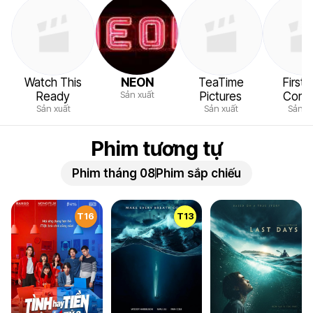
Watch This
NEON
TeaTime
First
Sản xuất
Ready
Pictures
Cont
Sản xuất
Sản xuất
Sản x
Phim tương tự
Phim tháng 08
Phim sắp chiếu
T16
T13