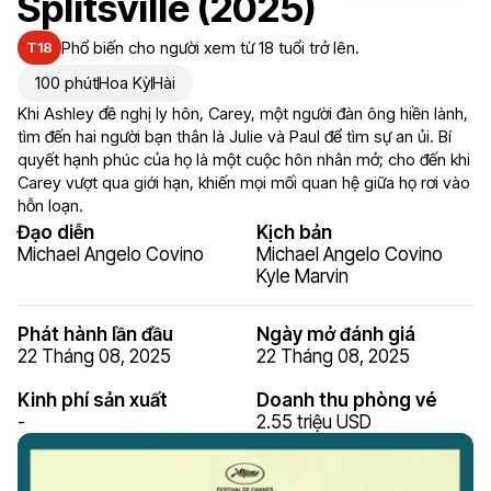
Splitsville (2025)
Phổ biến cho người xem từ 18 tuổi trở lên.
T18
100 phút
Hoa Kỳ
Hài
Khi Ashley đề nghị ly hôn, Carey, một người đàn ông hiền lành,
tìm đến hai người bạn thân là Julie và Paul để tìm sự an ủi. Bí
quyết hạnh phúc của họ là một cuộc hôn nhân mở; cho đến khi
Carey vượt qua giới hạn, khiến mọi mối quan hệ giữa họ rơi vào
hỗn loạn.
Đạo diễn
Kịch bản
Michael Angelo Covino
Michael Angelo Covino
Kyle Marvin
Phát hành lần đầu
Ngày mở đánh giá
22 Tháng 08, 2025
22 Tháng 08, 2025
Kinh phí sản xuất
Doanh thu phòng vé
-
2.55 triệu USD