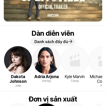
Dàn diễn viên
Danh sách đầy đủ
Dakota
Adria Arjona
Kyle Marvin
Michael 
Ashley
Carey
Johnson
Covi
Julie
Pau
Đơn vị sản xuất