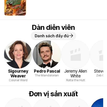
Dàn diễn viên
Danh sách đầy đủ
Sigourney
Pedro Pascal
Jeremy Allen
Steve 
The Mandalorian
Zeb Orre
Weaver
White
Colonel Ward
Rotta the Hutt
Đơn vị sản xuất