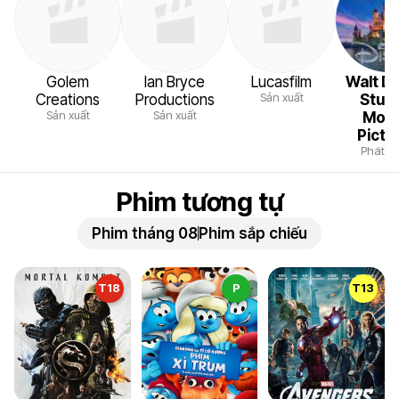
Golem
Ian Bryce
Lucasfilm
Walt D
Sản xuất
Creations
Productions
Stud
Sản xuất
Sản xuất
Moti
Pictu
Phát h
Phim tương tự
Phim tháng 08
Phim sắp chiếu
T18
P
T13