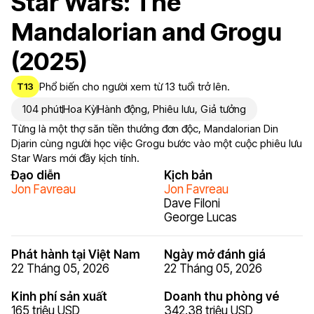
Star Wars: The
Mandalorian and Grogu
(2025)
Phổ biến cho người xem từ 13 tuổi trở lên.
T13
104 phút
Hoa Kỳ
Hành động
,
Phiêu lưu
,
Giả tưởng
Từng là một thợ săn tiền thưởng đơn độc, Mandalorian Din
Djarin cùng người học việc Grogu bước vào một cuộc phiêu lưu
Star Wars mới đầy kịch tính.
Đạo diễn
Kịch bản
Jon Favreau
Jon Favreau
Dave Filoni
George Lucas
Phát hành tại Việt Nam
Ngày mở đánh giá
22 Tháng 05, 2026
22 Tháng 05, 2026
Kinh phí sản xuất
Doanh thu phòng vé
165 triệu USD
342.38 triệu USD