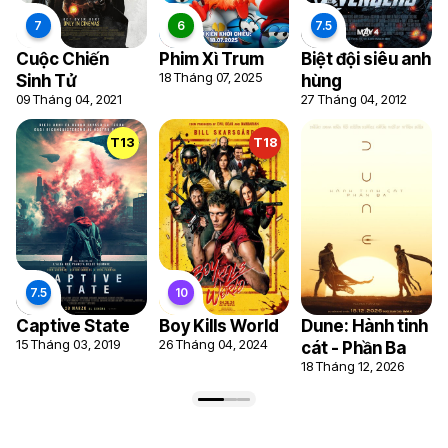
Cuộc Chiến
Phim Xì Trum
Biệt đội siêu anh
18 Tháng 07, 2025
Sinh Tử
hùng
09 Tháng 04, 2021
27 Tháng 04, 2012
T13
T18
Captive State
Boy Kills World
Dune: Hành tinh
15 Tháng 03, 2019
26 Tháng 04, 2024
cát - Phần Ba
18 Tháng 12, 2026