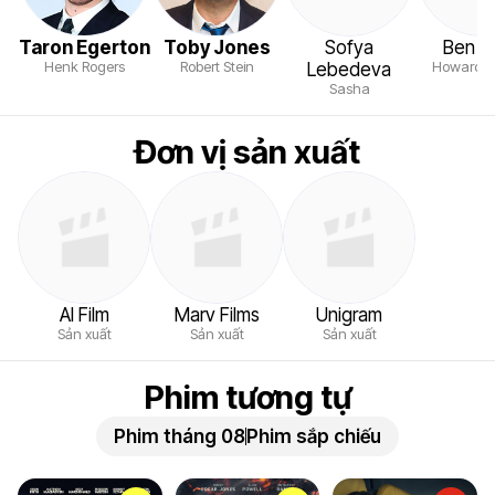
Taron Egerton
Toby Jones
Sofya
Ben Mi
Henk Rogers
Robert Stein
Howard L
Lebedeva
Sasha
Đơn vị sản xuất
AI Film
Marv Films
Unigram
Sản xuất
Sản xuất
Sản xuất
Phim tương tự
Phim tháng 08
Phim sắp chiếu