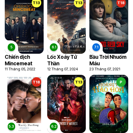
T13
T13
T18
Chiến dịch
Lốc Xoáy Tử
Bầu Trời Nhuốm
Mincemeat
Thần
Máu
11 Tháng 05, 2022
12 Tháng 07, 2024
23 Tháng 07, 2021
T18
T13
P