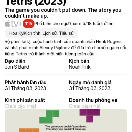
Tetris (2023)
The game you couldn't put down. The story you
couldn't make up.
Phổ biến cho người xem từ 18 tuổi trở lên.
T18
Hoa Kỳ
Kịch tính
,
Lịch sử
,
Tiểu sử
Bộ phim kể lại cuộc hành trình của doanh nhân Henk Rogers
và nhà phát minh Alexey Pajitnov để đưa trò chơi xếp gạch nổi
tiếng Tetris trở thành một hiện tượng toàn cầu
Đạo diễn
Kịch bản
Jon S Baird
Noah Pink
Phát hành lần đầu
Ngày mở đánh giá
31 Tháng 03, 2023
31 Tháng 03, 2023
Kinh phí sản xuất
Doanh thu phòng vé
Chưa cập nhật
Chưa cập nhật