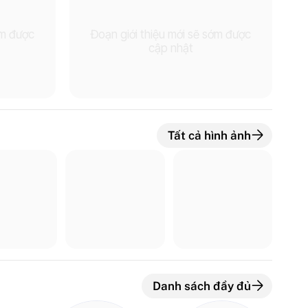
ớm được
Đoạn giới thiệu mới sẽ sớm được
cập nhật
Tất cả hình ảnh
Danh sách đầy đủ