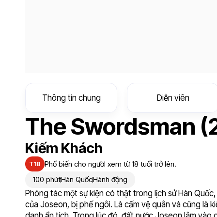
Thông tin chung
Diễn viên
The Swordsman (
Kiếm Khách
Phổ biến cho người xem từ 18 tuổi trở lên.
T18
100 phút
Hàn Quốc
Hành động
Phóng tác một sự kiện có thật trong lịch sử Hàn Quốc,
của Joseon, bị phế ngôi. Là cấm vệ quân và cũng là kiế
danh ẩn tích. Trong lúc đó, đất nước Joseon lâm vào 