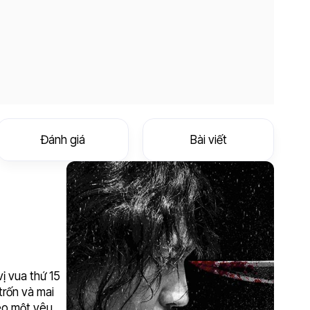
Đánh giá
Bài viết
ị vua thứ 15
trốn và mai
heo một yêu