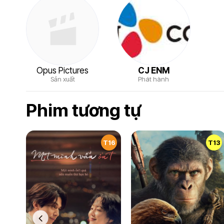
Opus Pictures
CJ ENM
Sản xuất
Phát hành
Phim tương tự
T16
T13