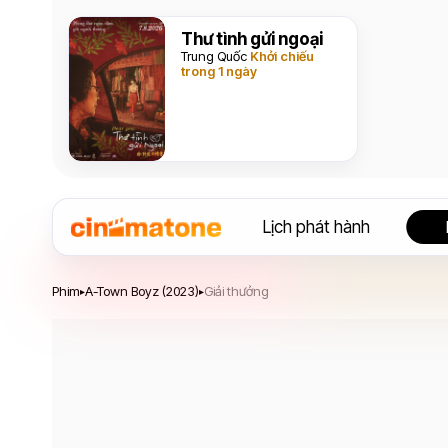
Thư tình gửi ngoại
Trung Quốc
Khởi chiếu
trong 1 ngày
Lịch phát hành
A-Town Boyz
Phim
A-Town Boyz (2023)
Giải thưởng
▸
▸