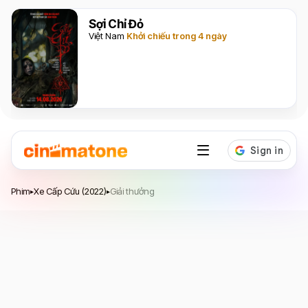
Sợi Chỉ Đỏ
Việt Nam
Khởi chiếu trong 4 ngày
Xe Cấp Cứu
Phim
Xe Cấp Cứu (2022)
Giải thưởng
▸
▸