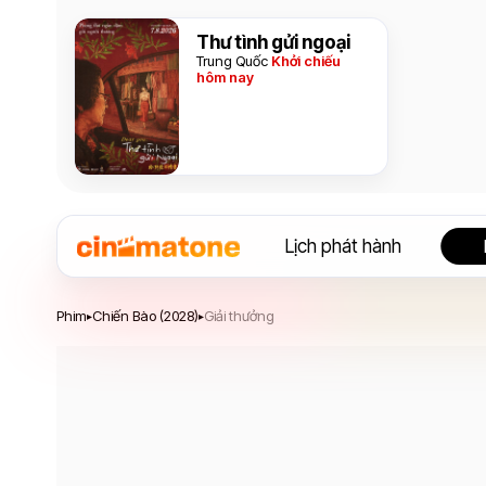
Thư tình gửi ngoại
Trung Quốc
Khởi chiếu
hôm nay
Lịch phát hành
Chiến Bào
Phim
Chiến Bào (2028)
Giải thưởng
▸
▸