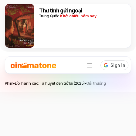
Thư tình gửi ngoại
Trung Quốc
Khởi chiếu hôm nay
Đồi hành xác: Tà huyết đen trở lại
Phim
Đồi hành xác: Tà huyết đen trở lại (2025)
Giải thưởng
▸
▸