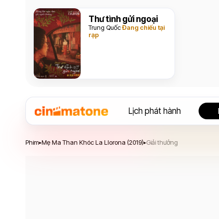
Thư tình gửi ngoại
Trung Quốc
Đang chiếu tại
rạp
Lịch phát hành
Mẹ Ma Than Khóc La Llorona
Phim
Mẹ Ma Than Khóc La Llorona (2019)
Giải thưởng
▸
▸