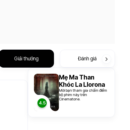
Giải thưởng
Đánh giá
Mẹ Ma Than
Khóc La Llorona
Mời bạn tham gia chấm điểm
bộ phim này trên
Cinematone.
4.5