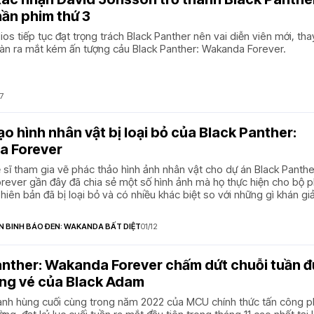
hần phim thứ 3
ios tiếp tục đạt trọng trách Black Panther nên vai diễn viên mới, tha
àn ra mắt kém ấn tượng cảu Black Panther: Wakanda Forever.
07
o hình nhân vật bị loại bỏ của Black Panther:
 Forever
sĩ tham gia vẽ phác thảo hình ảnh nhân vật cho dự án Black Panthe
ever gần đây đã chia sẻ một số hình ảnh mà họ thực hiện cho bộ 
hiên bản đã bị loại bỏ và có nhiều khác biệt so với những gì khán gi
ự trên phim
N BINH BÁO ĐEN: WAKANDA BẤT DIỆT
01/12
anther: Wakanda Forever chấm dứt chuỗi tuần 
ng vé của Black Adam
anh hùng cuối cùng trong năm 2022 của MCU chính thức tấn công 