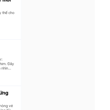
y thế cho
7.8
7.4
r:
phim. Đây
ả nhìn
đứng
phòng vé