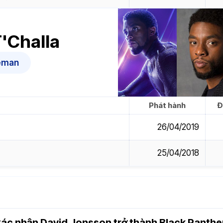
T'Challa
eman
Phát hành
Đ
26/04/2019
25/04/2018
xác nhận David Jonsson trở thành Black Panthe