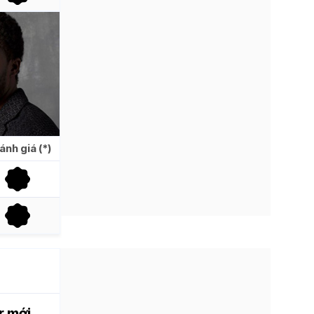
6.1
ánh giá (*)
r mới