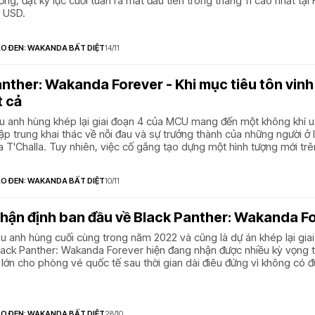
ường, đạt kỷ lục cuối tuần ra mắt đầu tiên trong tháng 11 cao nhất tại
u USD.
ÁO ĐEN: WAKANDA BẤT DIỆT
14/11
nther: Wakanda Forever - Khi mục tiêu tôn vinh
t cả
u anh hùng khép lại giai đoạn 4 của MCU mang đến một không khí 
tập trung khai thác về nỗi đau và sự trưởng thành của những người ở l
ua T'Challa. Tuy nhiên, việc cố gắng tạo dựng một hình tượng mới tr
t của đế chế cũ đã khiến cho Black Panther: Wakanda Forever thiếu 
nh hùng cần có.
ÁO ĐEN: WAKANDA BẤT DIỆT
10/11
hận định ban đầu về Black Panther: Wakanda F
u anh hùng cuối cùng trong năm 2022 và cũng là dự án khép lại gia
ack Panther: Wakanda Forever hiện đang nhận được nhiều kỳ vọng t
 lớn cho phòng vé quốc tế sau thời gian dài điêu đứng vì không có 
ủ nổi bật
ÁO ĐEN: WAKANDA BẤT DIỆT
28/10