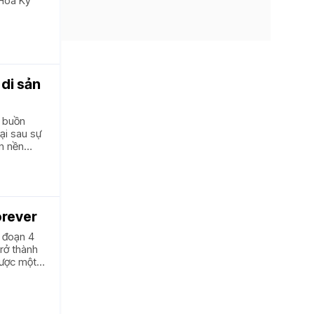
 Hoa Kỳ
 di sản
u buồn
ại sau sự
ên nền
hụt tính
orever
i đoạn 4
rở thành
được một