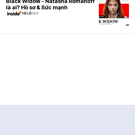
Black Widow - Natasha Romanoff
là ai? Hồ sơ & Sức mạnh
HÉ LỘ
11/03