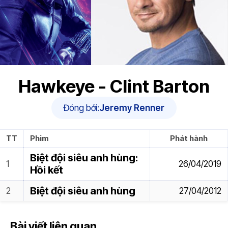
Hawkeye - Clint Barton
Đóng bởi:
Jeremy Renner
TT
Phim
Phát hành
Biệt đội siêu anh hùng:
26/04/2019
Hồi kết
Biệt đội siêu anh hùng
27/04/2012
Bài viết liên quan