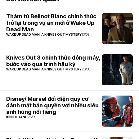
Thám tử Belinot Blanc chính thức
trở lại trong vụ án mới ở Wake Up
Dead Man
WAKE UP DEAD MAN: A KNIVES OUT MYSTERY
13/09
Knives Out 3 chính thức đóng máy,
bước vào quá trình hậu kỳ
WAKE UP DEAD MAN: A KNIVES OUT MYSTERY
20/08
Disney/ Marvel đối diện quy cơ
đánh mất bản quyền với nhiều siêu
anh hùng nổi tiếng
KINH DOANH
25/09