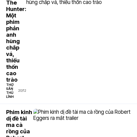
The
Hunter:
Một
phim
phản
anh
hùng
chắp
vá,
thiếu
thốn
cao
trào
THỢ
SĂN
20/12
THỦ
LĨNH
Phim kinh
dị đề tài
ma cà
rồng của