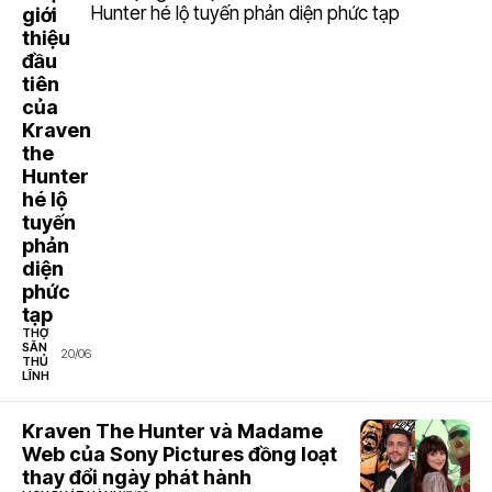
giới
thiệu
đầu
tiên
của
Kraven
the
Hunter
hé lộ
tuyến
phản
diện
phức
tạp
THỢ
SĂN
20/06
THỦ
LĨNH
Kraven The Hunter và Madame
Web của Sony Pictures đồng loạt
thay đổi ngày phát hành