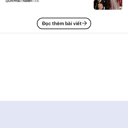
LỊCH PHÁT HÀNH
17/09
Đọc thêm bài viết