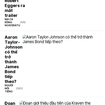
Robert
Eggers ra
mắt
trailer
MA CÀ
RỒNG
01/10
NOSFERATU
Aaron
Taylor-
Johnson
có thể
trở
thành
James
Bond
tiếp
theo?
NGƯỜI
NỔI
20/03
TIẾNG
Đoạn