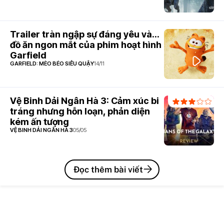
Trailer tràn ngập sự đáng yêu và...
đồ ăn ngon mắt của phim hoạt hình
Garfield
GARFIELD: MÈO BÉO SIÊU QUẬY
14/11
Vệ Binh Dải Ngân Hà 3: Cảm xúc bi
tráng nhưng hỗn loạn, phản diện
kém ấn tượng
VỆ BINH DẢI NGÂN HÀ 3
05/05
Đọc thêm bài viết