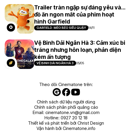
Trailer tràn ngập sự đáng yêu và...
đồ ăn ngon mắt của phim hoạt
hình Garfield
GARFIELD: MÈO BÉO SIÊU QUẬY
14/11
Vệ Binh Dải Ngân Hà 3: Cảm xúc bi
tráng nhưng hỗn loạn, phản diện
kém ấn tượng
VỆ BINH DẢI NGÂN HÀ 3
05/05
Theo dõi Cinematone trên:
Chính sách dữ liệu người dùng
Chính sách phân phối quảng cáo
Email:
cinematone.vn@gmail.com
Hotline:
0927 20 12 18
Thiết kế và phát triển bởi Christ Design
Vận hành bởi Cinematone.info