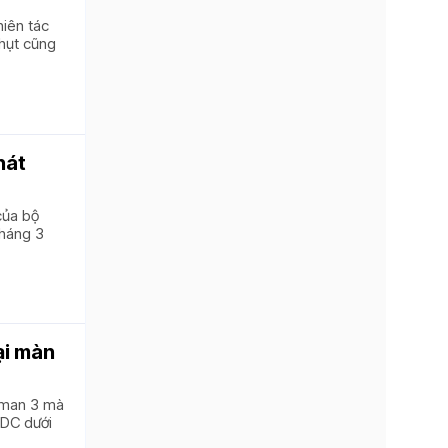
hiên tác
 hụt cũng
hát
của bộ
tháng 3
ại màn
oman 3 mà
 DC dưới