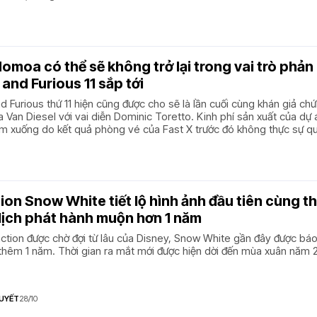
moa có thể sẽ không trở lại trong vai trò phản 
 and Furious 11 sắp tới
d Furious thứ 11 hiện cũng được cho sẽ là lần cuối cùng khán giả chứ
ủa Van Diesel với vai diễn Dominic Toretto. Kinh phí sản xuất của dự 
m xuống do kết quả phòng vé của Fast X trước đó không thực sự q
ion Snow White tiết lộ hình ảnh đầu tiên cùng t
lịch phát hành muộn hơn 1 năm
action được chờ đợi từ lâu của Disney, Snow White gần đây được bá
thêm 1 năm. Thời gian ra mắt mới được hiện dời đến mùa xuân năm 
UYẾT
28/10