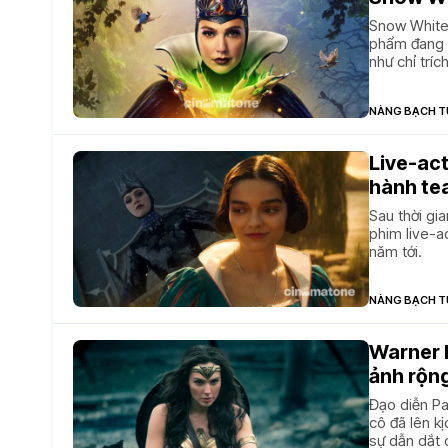
Snow White 
phẩm đang b
như chỉ trí
NÀNG BẠCH T
Live-act
hành tea
Sau thời gia
phim live-a
năm tới.
NÀNG BẠCH T
Warner 
ảnh rộng
Đạo diễn P
cô đã lên k
sự dẫn dắt 