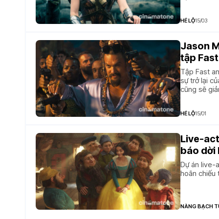
HÉ LỘ
15/03
Jason Mo
tập Fast
Tập Fast an
sự trở lại c
cũng sẽ giả
tượng.
HÉ LỘ
15/01
Live-act
báo dời 
Dự án live-
hoãn chiếu 
NÀNG BẠCH T