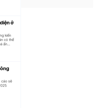
diện ở
ng kiến
án có thể
uá ấn
hông
o cáo sẽ
2025