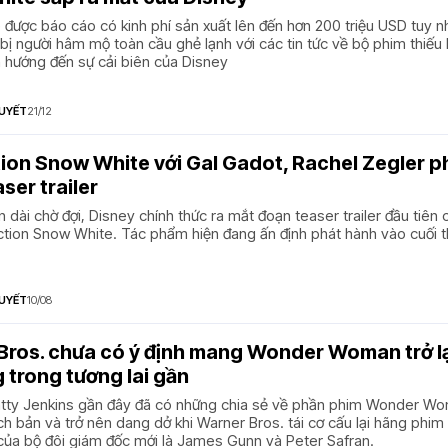
được báo cáo có kinh phí sản xuất lên đến hơn 200 triệu USD tuy n
ị người hâm mộ toàn cầu ghẻ lạnh với các tin tức về bộ phim thiếu
ch hướng đến sự cải biên của Disney
UYẾT
21/12
ion Snow White với Gal Gadot, Rachel Zegler p
ser trailer
n dài chờ đợi, Disney chính thức ra mắt đoạn teaser trailer đầu tiên 
ction Snow White. Tác phẩm hiện đang ấn định phát hành vào cuối 
UYẾT
10/08
Bros. chưa có ý định mang Wonder Woman trở l
 trong tương lai gần
atty Jenkins gần đây đã có những chia sẻ về phần phim Wonder W
ịch bản và trở nên dang dở khi Warner Bros. tái cơ cấu lại hãng phim
của bộ đôi giám đốc mới là James Gunn và Peter Safran.