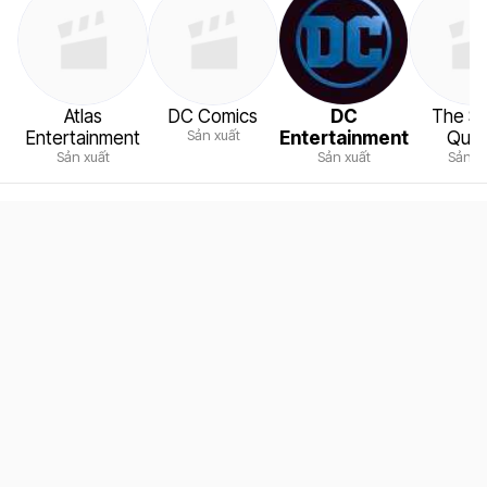
Atlas
DC Comics
DC
The S
Sản xuất
Entertainment
Entertainment
Quar
Sản xuất
Sản xuất
Sản x