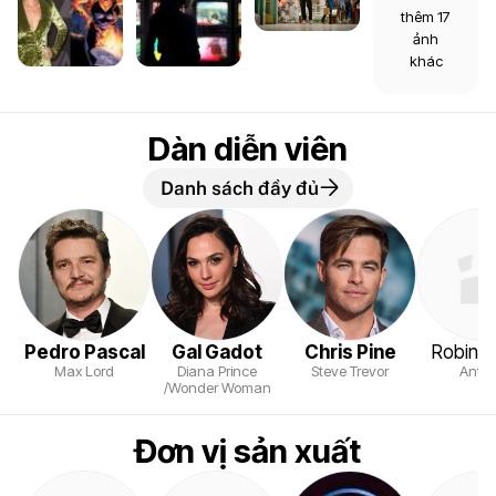
thêm 17
ảnh
khác
Dàn diễn viên
Danh sách đầy đủ
Pedro Pascal
Gal Gadot
Chris Pine
Robin W
Max Lord
Diana Prince
Steve Trevor
Antio
/Wonder Woman
Đơn vị sản xuất