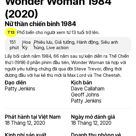
Wonder Woman 1984
(2020)
Nữ thần chiến binh 1984
Phổ biến cho người xem từ 13 tuổi trở lên.
T13
151
Hoa
Phiêu lưu
,
Giả tưởng
,
Hành động
,
Siêu anh
phút
Kỳ
hùng
,
Live action
Lấy bối cảnh năm 1984, 66 năm sau sự kiện diễn ra Thế Chiến
thứ I (1918) ở phần phim đầu tiên, Wonder Woman tái hợp với
người yêu tưởng chừng đã qua đời Steve Trevor, đồng thời
đương đầu với hai kẻ thù mới là Max Lord và The Cheetah.
Đạo diễn
Kịch bản
Patty Jenkins
Dave Callaham
Geoff Johns
Patty Jenkins
Phát hành tại Việt Nam
Ngày mở đánh giá
18 Tháng 12, 2020
18 Tháng 12, 2020
Kinh phí sản xuất
Doanh thu phòng vé