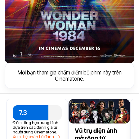
Mời bạn tham gia chấm điểm bộ phim này trên
Cinematone.
7.3
t
Điểm tổng hợp trung bình
k
dựa trên các đánh giá từ
Vũ trụ điện ảnh
2
người dùng Cinematone.
Xem tỉ lệ phân bổ đánh
mở rộng từ