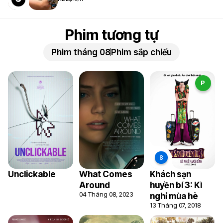
Phim tương tự
Phim tháng 08
Phim sắp chiếu
P
Unclickable
What Comes
Khách sạn
Around
huyền bí 3: Kì
04 Tháng 08, 2023
nghỉ mùa hè
13 Tháng 07, 2018