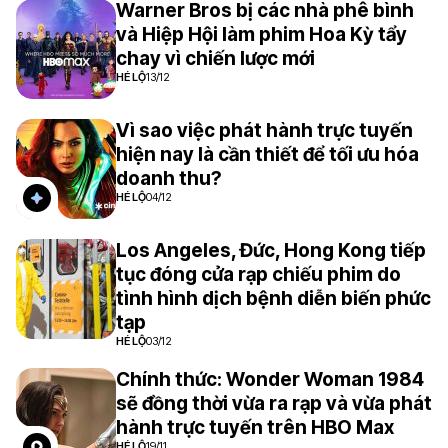
Warner Bros bị các nhà phê bình
và Hiệp Hội làm phim Hoa Kỳ tẩy
chay vì chiến lược mới
HÉ LỘ
13/12
Vì sao việc phát hành trực tuyến
hiện nay là cần thiết để tối ưu hóa
doanh thu?
HÉ LỘ
04/12
Los Angeles, Đức, Hong Kong tiếp
tục đóng cửa rạp chiếu phim do
tình hình dịch bệnh diễn biến phức
tạp
HÉ LỘ
03/12
Chính thức: Wonder Woman 1984
sẽ đồng thời vừa ra rạp và vừa phát
hành trực tuyến trên HBO Max
HÉ LỘ
19/11