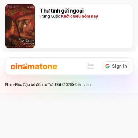
Thư tình gửi ngoại
Trung Quốc
Khởi chiếu hôm nay
Elio: Cậu bé đến từ Trái Đất
Phim
Elio: Cậu bé đến từ Trái Đất (2025)
Diễn viên
▸
▸