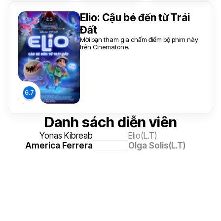
Elio: Cậu bé đến từ Trái
Đất
Mời bạn tham gia chấm điểm bộ phim này
trên Cinematone.
Danh sách diễn viên
Yonas Kibreab
Elio(L.T)
America Ferrera
Olga Solis(L.T)