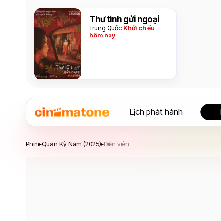
Thư tình gửi ngoại
Trung Quốc
Khởi chiếu
hôm nay
Lịch phát hành
Quán Kỳ Nam
Phim
Quán Kỳ Nam (2025)
Diễn viên
▸
▸