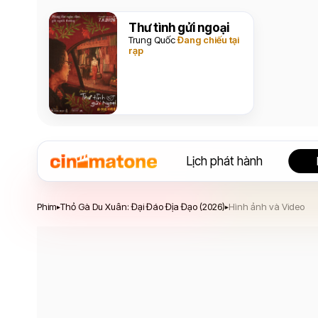
Thư tình gửi ngoại
Trung Quốc
Đang chiếu tại
rạp
Lịch phát hành
Thỏ Gà Du Xuân: Đại Đáo Địa Đạo
Phim
Thỏ Gà Du Xuân: Đại Đáo Địa Đạo (2026)
Hình ảnh và Video
▸
▸