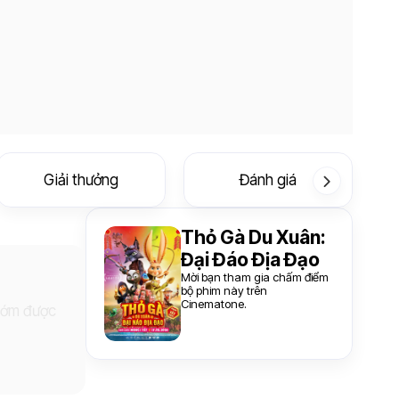
Giải thưởng
Đánh giá
Thỏ Gà Du Xuân:
Đại Đáo Địa Đạo
Mời bạn tham gia chấm điểm
bộ phim này trên
Cinematone.
 sớm được