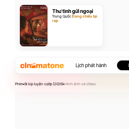
Thư tình gửi ngoại
Trung Quốc
Đang chiếu tại
rạp
Lịch phát hành
Bí kíp luyện cướp
Phim
Bí kíp luyện cướp (2026)
Hình ảnh và Video
▸
▸