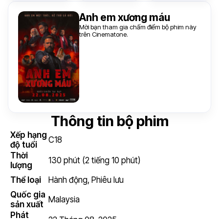
Anh em xương máu
Mời bạn tham gia chấm điểm bộ phim này
trên Cinematone.
Thông tin bộ phim
Xếp hạng
C18
độ tuổi
Thời
130 phút (2 tiếng 10 phút)
lượng
Thể loại
Hành động
,
Phiêu lưu
Quốc gia
Malaysia
sản xuất
Phát