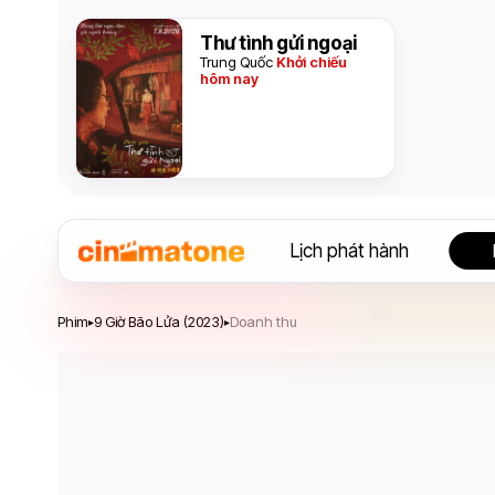
Thư tình gửi ngoại
Trung Quốc
Khởi chiếu
hôm nay
Lịch phát hành
9 Giờ Bão Lửa
Phim
9 Giờ Bão Lửa (2023)
Doanh thu
▸
▸