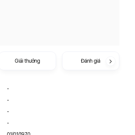
Giải thưởng
Đánh giá
-
-
-
-
01/01/1970