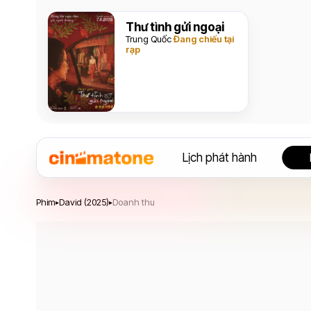
Thư tình gửi ngoại
Trung Quốc
Đang chiếu tại
rạp
Lịch phát hành
David
Phim
David (2025)
Doanh thu
▸
▸