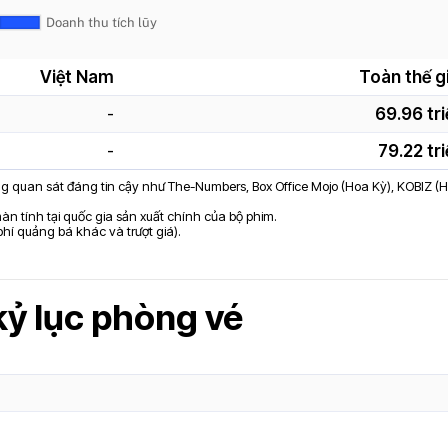
Việt Nam
Toàn thế gi
-
69.96 tri
-
79.22 tr
ảng quan sát đáng tin cậy như The-Numbers, Box Office Mojo (Hoa Kỳ), KOBIZ (
n tính tại quốc gia sản xuất chính của bộ phim.
 phí quảng bá khác và trượt giá).
kỷ lục phòng vé