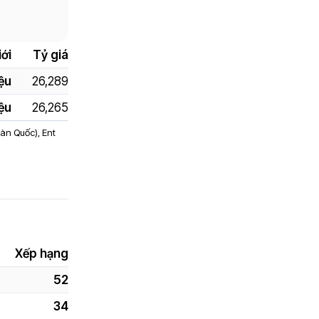
ới
Tỷ giá
ệu
26,289
iệu
26,265
Hàn Quốc), Ent
Xếp hạng
52
34